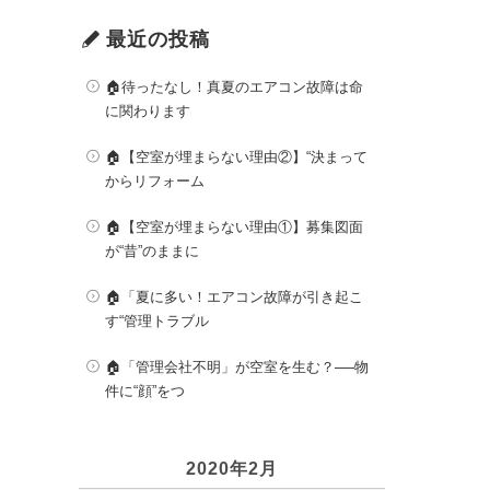
最近の投稿
🏠待ったなし！真夏のエアコン故障は命
に関わります
🏠【空室が埋まらない理由②】“決まって
からリフォーム
🏠【空室が埋まらない理由①】募集図面
が“昔”のままに
🏠「夏に多い！エアコン故障が引き起こ
す“管理トラブル
🏠「管理会社不明」が空室を生む？──物
件に“顔”をつ
2020年2月