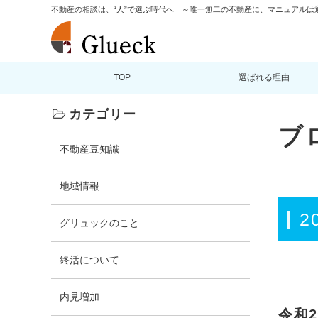
不動産の相談は、“人”で選ぶ時代へ ～唯一無二の不動産に、マニュアルは
TOP
選ばれる理由
カテゴリー
ブ
不動産豆知識
地域情報
2
グリュックのこと
終活について
内見増加
令和2