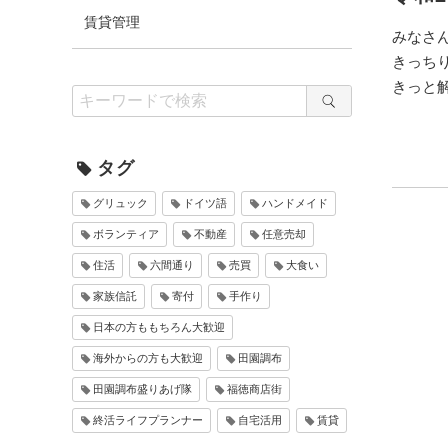
賃貸管理
みなさ
きっち
きっと解
タグ
グリュック
ドイツ語
ハンドメイド
ボランティア
不動産
任意売却
住活
六間通り
売買
大食い
家族信託
寄付
手作り
日本の方ももちろん大歓迎
海外からの方も大歓迎
田園調布
田園調布盛りあげ隊
福徳商店街
終活ライフプランナー
自宅活用
賃貸